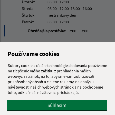
Utorok:
08:00 - 12:00
Streda:
08:00 - 12:00
13:00 - 16:00
Štvrtok:
nestránkový deň
Piatok:
08:00 - 12:00
Obedňajšia prestávka:
12:00 - 13:00
Kontakt:
Používame cookies
Obecný úrad Ruská
Ruská 61
Súbory cookie a ďalšie technológie sledovania používame
076 77 Ruská
na zlepšenie vášho zážitku z prehliadania našich
webových stránok, na to, aby sme vám zobrazovali
info@ruska.sk
prispôsobený obsah a cielené reklamy, na analýzu
+421 56 638 0038
návštevnosti našich webových stránok a na pochopenie
toho, odkiaľ naši návštevníci prichádzajú.
IČO: 00331881
Súhlasím