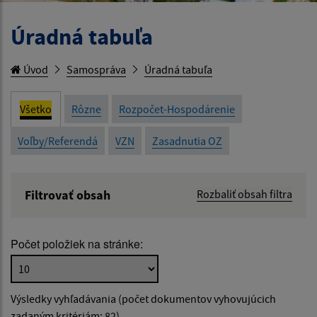
Úradná tabuľa
Úvod
Samospráva
Úradná tabuľa
Všetko
Rôzne
Rozpočet-Hospodárenie
Voľby/Referendá
VZN
Zasadnutia OZ
Filtrovať obsah
Rozbaliť obsah filtra
Názov:
Počet položiek na stránke:
Popis:
Výsledky vyhľadávania (počet dokumentov vyhovujúcich
Dátum zverejnenia od:
zadaným kritériám: 82)