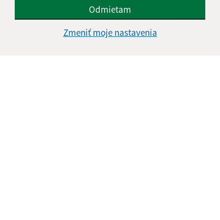
Odmietam
Zmeniť moje nastavenia
Informácie o stránke:
Vyhlásenie o prístupnosti
Autorské práva
Ochrana osobných údajov
Navigácia: