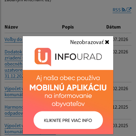
RSS
Dátum zverejnenia do:
Názov
Popis
Dátum
Voľby do OSO a VÚC 2026
-
03.07.2026
Nezobrazovať
Filtrovať
Reset
Dodatok č.1 k Zmluve o
-
27.02.2026
zriadení spoločného
obecného úradu
uzatvorenej dňa
31.12.2024
Výpočet vytriedenia
Ruská rok 2025
23.02.2026
komunálných odpadov
Harmonogram vývozu
Obec Ruská
18.12.2025
odpadov - rok 2026
Výpočet vytriedenia
TKO
04.03.2025
komunálneho odpadu za