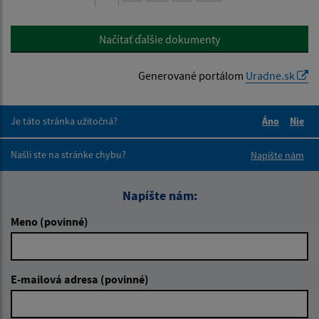
Načítať ďalšie dokumenty
Generované portálom
Uradne.sk
Je táto stránka užitočná?
Áno
Nie
Boli tieto 
Boli 
Našli ste na stránke chybu?
Napíšte nám
Napíšte nám:
Meno (povinné)
E-mailová adresa (povinné)