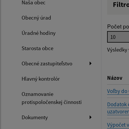
Naša obec
Filtr
Názov
Obecný úrad
Počet po
Úradné hodiny
Dátum 
Starosta obce
Výsledky
Obecné zastupiteľstvo
Filtr
Názov
Hlavný kontrolór
Voľby do
Oznamovanie
protispoločenskej činnosti
Dodatok 
uzatvoren
Dokumenty
Výpočet 