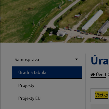
Úra
Samospráva
Úradná tabuľa
Úvod
Projekty
Všetko
Projekty EU