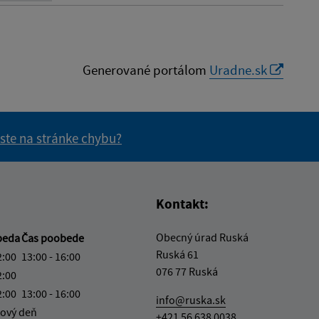
Generované portálom
Uradne.sk
 ste na stránke chybu?
vás užitočné?
e pre vás užitočné?
Kontakt:
Obecný úrad Ruská
beda
Čas poobede
Ruská 61
2:00
13:00 - 16:00
076 77 Ruská
2:00
2:00
13:00 - 16:00
info@ruska.sk
ový deň
+421 56 638 0038