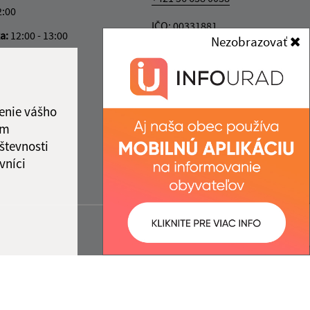
2:00
IČO: 00331881
ka:
12:00 - 13:00
Nezobrazovať
enie vášho
ám
števnosti
vníci