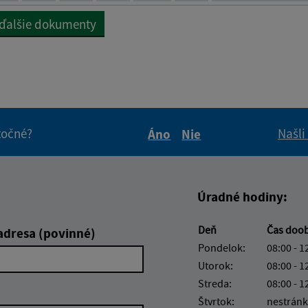
 ďalšie dokumenty
itočné?
Našli
Áno
Nie
Boli tieto informácie pre 
Boli tieto informáci
Úradné hodiny:
Deň
Čas doo
adresa (povinné)
Pondelok:
08:00 - 1
Utorok:
08:00 - 1
Streda:
08:00 - 1
Štvrtok:
nestránk