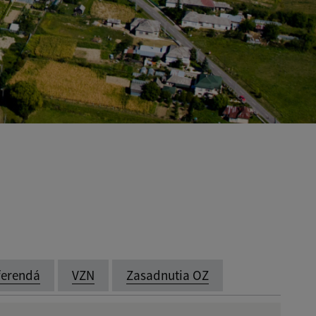
ferendá
VZN
Zasadnutia OZ