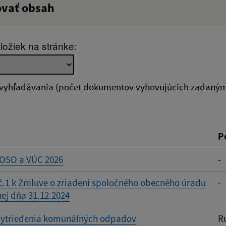
ovať obsah
:
Popis:
ložiek na stránke:
zverejnenia do:
 vyhľadávania (počet dokumentov vyhovujúcich zadaným 
ovať
P
 OSO a VÚC 2026
-
č.1 k Zmluve o zriadení spoločného obecného úradu
-
ej dňa 31.12.2024
vytriedenia komunálných odpadov
R