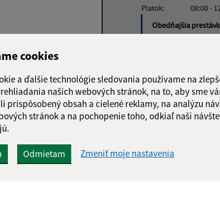
Piatok:
08:00 - 1
Obedňajšia prestáv
ame cookies
okie a ďalšie technológie sledovania používame na zlepš
Google reCaptcha Response
Odoslať
ch
 prehliadania našich webových stránok, na to, aby sme v
správu
li prispôsobený obsah a cielené reklamy, na analýzu náv
bových stránok a na pochopenie toho, odkiaľ naši návšte
jú.
Zmeniť moje nastavenia
m
Odmietam