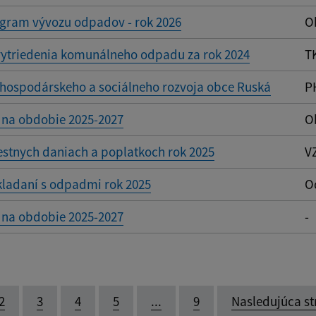
ram vývozu odpadov - rok 2026
O
vytriedenia komunálneho odpadu za rok 2024
T
hospodárskeho a sociálneho rozvoja obce Ruská
P
 na obdobie 2025-2027
O
stnych daniach a poplatkoch rok 2025
V
kladaní s odpadmi rok 2025
O
 na obdobie 2025-2027
-
2
3
4
5
...
9
Nasledujúca st