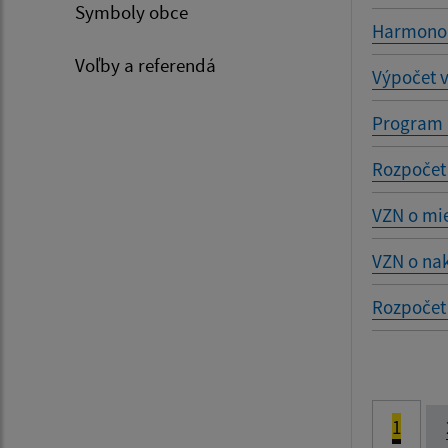
Symboly obce
Harmonog
Voľby a referendá
Výpočet 
Program 
Rozpočet
VZN o mie
VZN o na
Rozpočet
1