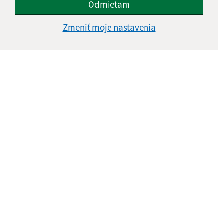
Odmietam
Zmeniť moje nastavenia
Informácie o stránke:
Vyhlásenie o prístupnosti
Autorské práva
Ochrana osobných údajov
Navigácia:
Vytlačiť aktuálnu stránku
Mapa stránok
Cookies
Rýchle odkazy:
Naša obec