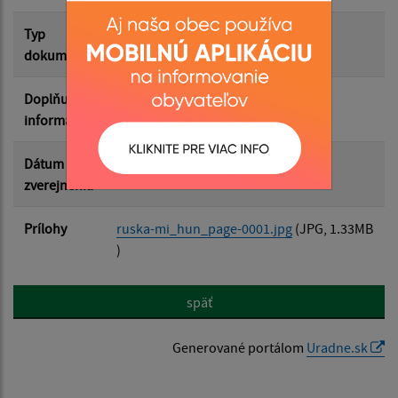
Filtrovať
Reset
Typ
Rôzne
dokumentu
Doplňujúce
informácie
Dátum
18.12.2025
zverejnenia
Prílohy
ruska-mi_hun_page-0001.jpg
(JPG, 1.33MB
)
späť
Generované portálom
Uradne.sk