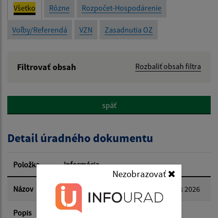
Všetko
Rôzne
Rozpočet-Hospodárenie
Voľby/Referendá
VZN
Zasadnutia OZ
Filtrovať obsah
Rozbaliť obsah filtra
Názov:
späť
Popis:
Detail úradného dokumentu
Dátum zverejnenia od:
Položka
Informácia
Nezobrazovať
Dátum zverejnenia do:
Názov
Harmonogram vývozu odpadov - rok 2026
Popis
Obec Ruská