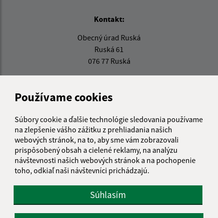
Kontakt:
Obecný úrad Ruská
Ruská 61
076 77 Ruská
info@ruska.sk
+421 56 638 0038
Používame cookies
IČO: 00331881
Súbory cookie a ďalšie technológie sledovania používame
na zlepšenie vášho zážitku z prehliadania našich
webových stránok, na to, aby sme vám zobrazovali
prispôsobený obsah a cielené reklamy, na analýzu
návštevnosti našich webových stránok a na pochopenie
toho, odkiaľ naši návštevníci prichádzajú.
Súhlasím