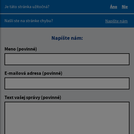
Je táto stránka užitočná?
Áno
Nie
Boli tieto 
Boli 
Našli ste na stránke chybu?
Napíšte nám
Napíšte nám:
Meno (povinné)
E-mailová adresa (povinné)
Text vašej správy (povinné)