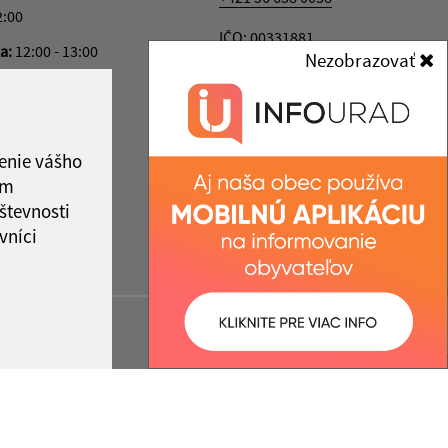
2:00
IČO: 00331881
ka:
12:00 - 13:00
Nezobrazovať
enie vášho
ám
števnosti
vníci