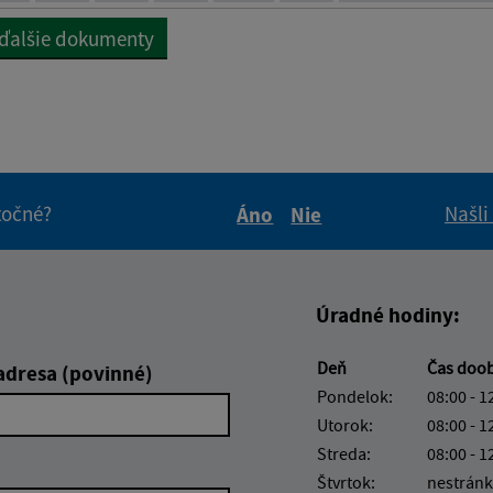
 ďalšie dokumenty
itočné?
Našli
Áno
Nie
Boli tieto informácie pre 
Boli tieto informáci
Úradné hodiny:
Deň
Čas doo
adresa (povinné)
Pondelok:
08:00 - 1
Utorok:
08:00 - 1
Streda:
08:00 - 1
Štvrtok:
nestránk