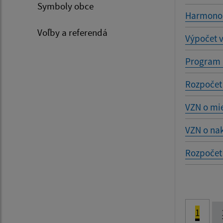
Symboly obce
Harmonog
Voľby a referendá
Výpočet 
Program 
Rozpočet
VZN o mie
VZN o na
Rozpočet
1