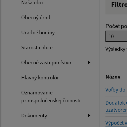
Naša obec
Filtr
Názov
Obecný úrad
Počet po
Úradné hodiny
Dátum 
Starosta obce
Výsledky
Obecné zastupiteľstvo
Filtr
Názov
Hlavný kontrolór
Voľby do
Oznamovanie
protispoločenskej činnosti
Dodatok 
uzatvoren
Dokumenty
Výpočet 