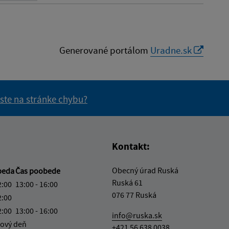
Generované portálom
Uradne.sk
 ste na stránke chybu?
vás užitočné?
e pre vás užitočné?
Kontakt:
Obecný úrad Ruská
beda
Čas poobede
Ruská 61
2:00
13:00 - 16:00
076 77 Ruská
2:00
2:00
13:00 - 16:00
info@ruska.sk
ový deň
+421 56 638 0038