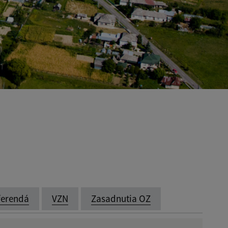
ferendá
VZN
Zasadnutia OZ