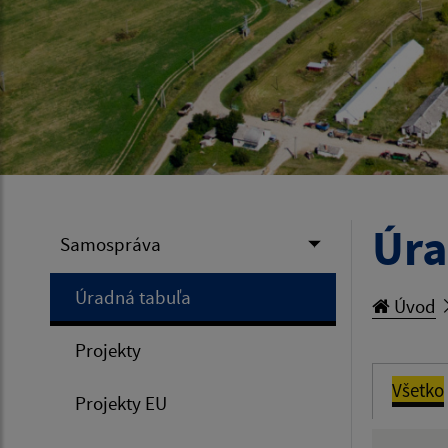
Úra
Samospráva
Úradná tabuľa
Úvod
Projekty
Všetko
Projekty EU