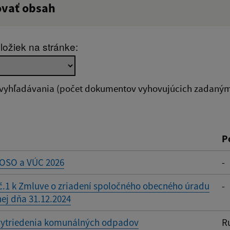
ovať obsah
:
Popis:
ložiek na stránke:
zverejnenia do:
 vyhľadávania (počet dokumentov vyhovujúcich zadaným 
ovať
P
 OSO a VÚC 2026
-
č.1 k Zmluve o zriadení spoločného obecného úradu
-
ej dňa 31.12.2024
vytriedenia komunálných odpadov
R