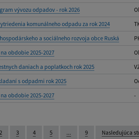
ram vývozu odpadov - rok 2026
O
vytriedenia komunálneho odpadu za rok 2024
T
hospodárskeho a sociálneho rozvoja obce Ruská
P
 na obdobie 2025-2027
O
stnych daniach a poplatkoch rok 2025
V
kladaní s odpadmi rok 2025
O
 na obdobie 2025-2027
-
2
3
4
5
...
9
Nasledujúca st