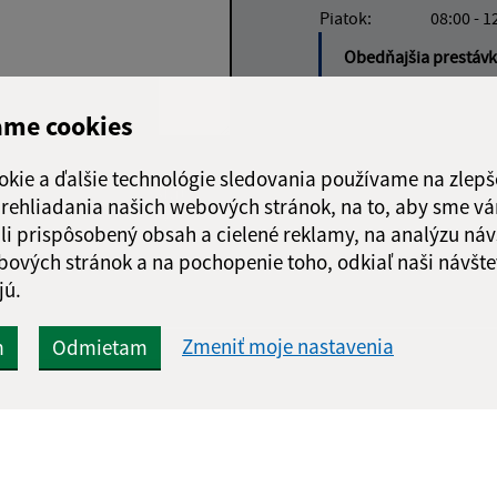
Piatok:
08:00 - 1
Obedňajšia prestáv
ame cookies
okie a ďalšie technológie sledovania používame na zlepš
Google reCaptcha Response
Odoslať
ch
 prehliadania našich webových stránok, na to, aby sme v
správu
li prispôsobený obsah a cielené reklamy, na analýzu náv
bových stránok a na pochopenie toho, odkiaľ naši návšte
jú.
Zmeniť moje nastavenia
m
Odmietam