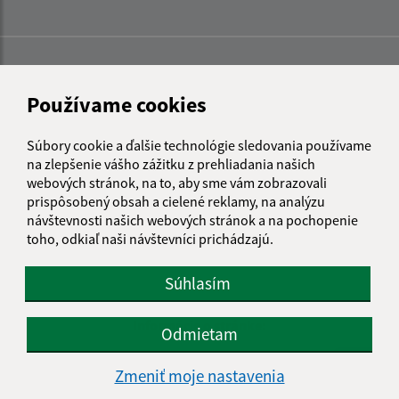
Používame cookies
Súbory cookie a ďalšie technológie sledovania používame
na zlepšenie vášho zážitku z prehliadania našich
webových stránok, na to, aby sme vám zobrazovali
prispôsobený obsah a cielené reklamy, na analýzu
návštevnosti našich webových stránok a na pochopenie
toho, odkiaľ naši návštevníci prichádzajú.
Súhlasím
Informácie o stránke:
Odmietam
Vyhlásenie o prístupnosti
Zmeniť moje nastavenia
Autorské práva