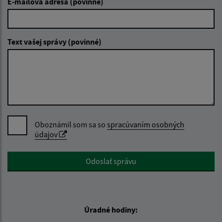
E-mailová adresa (povinné)
Text vašej správy (povinné)
Oboznámil som sa so
spracúvaním osobných
údajov
Google reCaptcha Response
Odoslať správu
Úradné hodiny: