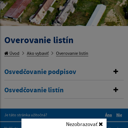
Overovanie listín
Úvod
Ako vybaviť
Overovanie listín
Osvedčovanie podpisov
Osvedčovanie listín
Je táto stránka užitočná?
Áno
Nie
Boli tieto 
Boli 
Nezobrazovať