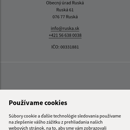
Obecný úrad Ruská
Ruská 61
076 77 Ruská
info@ruska.sk
+421 56 638 0038
IČO: 00331881
Používame cookies
Súbory cookie a ďalšie technológie sledovania používame
na zlepšenie vášho zážitku z prehliadania našich
webových stránok, na to, aby sme vám zobrazovali