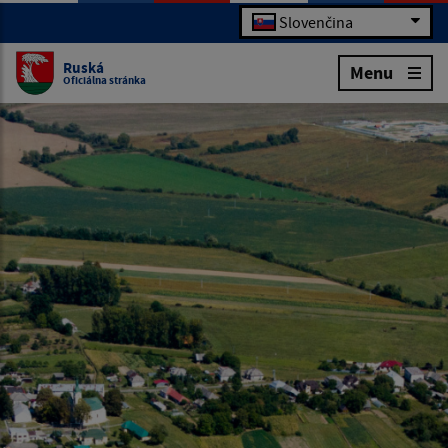
Slovenčina
Ruská
Menu
Oficiálna stránka