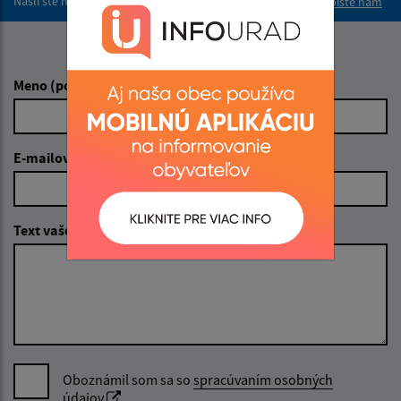
Našli ste na stránke chybu?
Napíšte nám
Napíšte nám:
Meno (povinné)
E-mailová adresa (povinné)
Text vašej správy (povinné)
Oboznámil som sa so
spracúvaním osobných
údajov