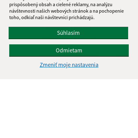
prispôsobený obsah a cielené reklamy, na analýzu
návštevnosti našich webových stránok a na pochopenie
toho, odkiaľ naši návštevníci prichádzajú.
Informácie o stránke:
Súhlasím
Vyhlásenie o prístupnosti
Autorské práva
Odmietam
Ochrana osobných údajov
Zmeniť moje nastavenia
Navigácia:
Vytlačiť aktuálnu stránku
Mapa stránok
Cookies
Rýchle odkazy:
Naša obec
História
Fotogaléria
Školstvo