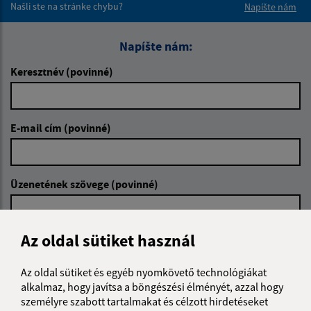
Našli ste na stránke chybu?
Napíšte nám
Napíšte nám:
Keresztnév (povinné)
E-mail cím (povinné)
Üzenetének szövege (povinné)
Az oldal sütiket használ
Az oldal sütiket és egyéb nyomkövető technológiákat
alkalmaz, hogy javítsa a böngészési élményét, azzal hogy
Megismerkedtem a
személyes adatok
személyre szabott tartalmakat és célzott hirdetéseket