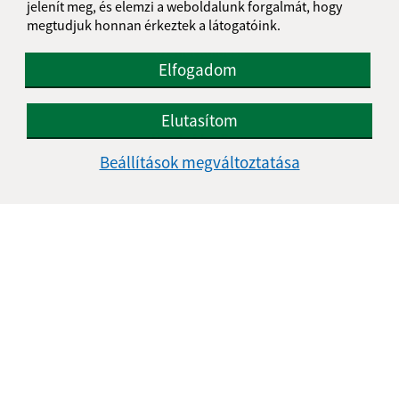
feldolgozásával
jelenít meg, és elemzi a weboldalunk forgalmát, hogy
megtudjuk honnan érkeztek a látogatóink.
Google reCaptcha Response
Üzenet küldése
Elfogadom
Elutasítom
Úradné hodiny:
Beállítások megváltoztatása
Nap
Reggeli idő
Délutáni idő
Hétfő:
08:00 - 12:00
13:00 - 16:00
Kedd:
08:00 - 12:00
Szerda:
08:00 - 12:00
13:00 - 16:00
Csütörtök:
-
Péntek:
08:00 - 12:00
Ebédszünet:
12:00 - 13:00
Kontakt: