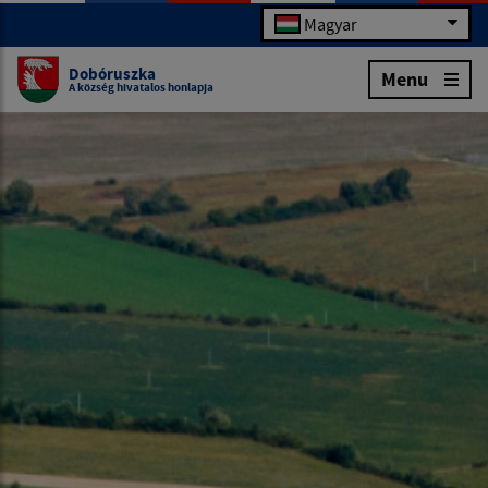
Magyar
Dobóruszka
Menu
A község hivatalos honlapja