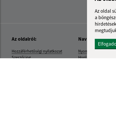
Az oldal s
a böngészé
hirdetések
megtudjuk
Az oldalról:
Navigáció:
Elfogad
Hozzáférhetőségi nyilatkozat
Nyomtatás
Szerzői jog
Honlap térkép
Személyes adatok védelme
Sütik
internetes portál
webhosting