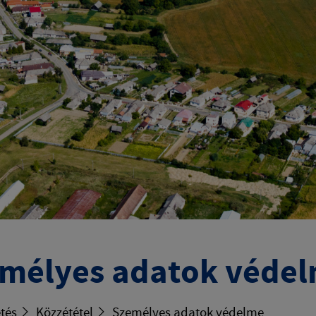
mélyes adatok véde
tés
Közzététel
Személyes adatok védelme