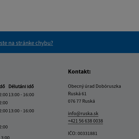
 ste na stránke chybu?
vás užitočné?
e pre vás užitočné?
Kontakt:
Obecný úrad Dobóruszka
idő
Délutáni idő
Ruská 61
2:00
13:00 - 16:00
076 77 Ruská
2:00
2:00
13:00 - 16:00
info@ruska.sk
+421 56 638 0038
2:00
IČO: 00331881
13:00