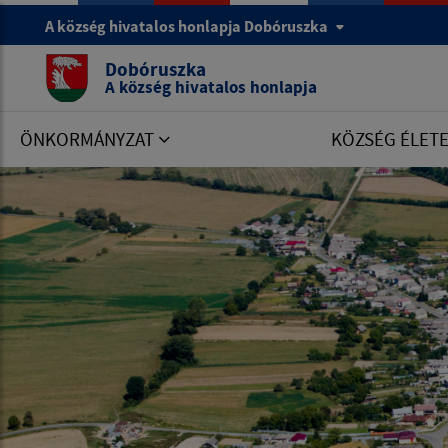
A község hivatalos honlapja Dobóruszka
Dobóruszka
A község hivatalos honlapja
ÖNKORMÁNYZAT
KÖZSÉG ÉLET