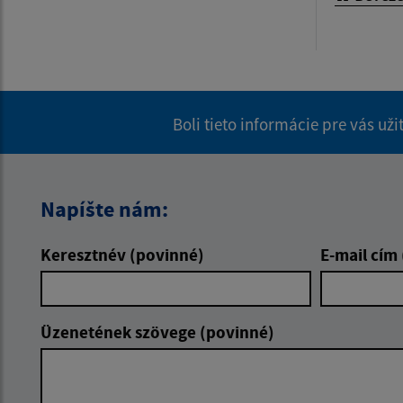
Boli tieto informácie pre vás už
Napíšte nám:
Keresztnév (povinné)
E-mail cím
Üzenetének szövege (povinné)