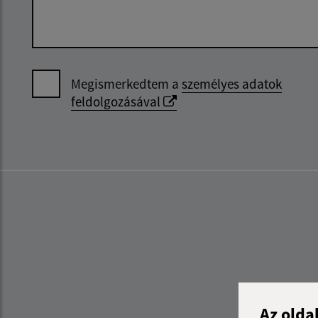
Megismerkedtem a
személyes adatok
feldolgozásával
Az olda