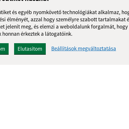
ütiket és egyéb nyomkövető technológiákat alkalmaz, hog
si élményét, azzal hogy személyre szabott tartalmakat é
et jelenít meg, és elemzi a weboldalunk forgalmát, hogy
 honnan érkeztek a látogatóink.
Gyors linkek:
Frissített
Beállítások megváltoztatása
om
Elutasítom
A mi falunk
03.08.2026 1
A település történelme
RSS
Fotóalbum
Iskolaügy
webex.digital, s.r.o.
doménnevek
doménnév regiszt