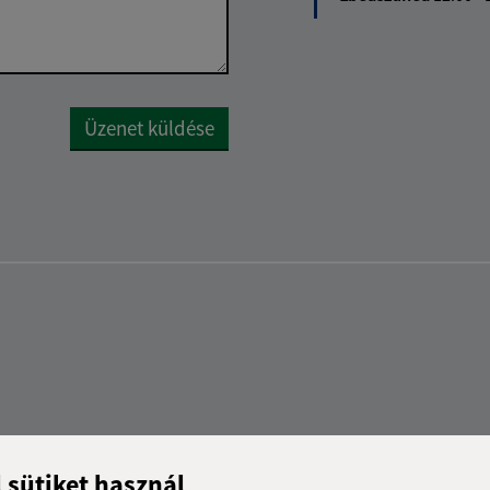
Google reCaptcha Response
Üzenet küldése
l sütiket használ