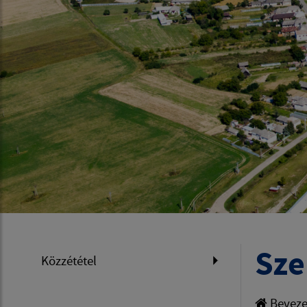
Sze
Közzététel
Beveze