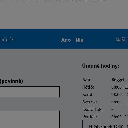
itočné?
Našli
Áno
Nie
Boli tieto informácie pre 
Boli tieto informáci
Úradné hodiny:
Nap
Reggeli 
 (povinné)
Hétfő:
08:00 - 1
Kedd:
08:00 - 1
Szerda:
08:00 - 1
Csütörtök:
-
Péntek:
08:00 - 1
Ebédszünet:
12:00 - 