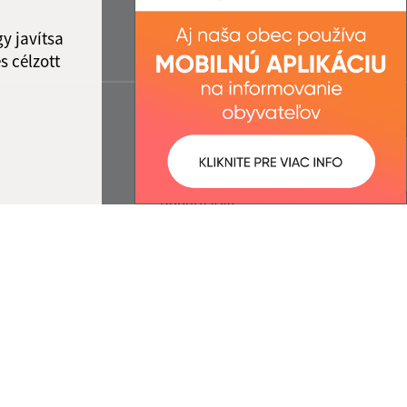
y javítsa
s célzott
:
Správca obsahu:
4:51 óra.
A tartalomkezelő a falu
Dobóruszka.
A
Egységes Tervezési
Kézikönyvvel összhangban
készült Elektronikus
szolgáltatások.
ráció
cég webex.digital, s.r.o.