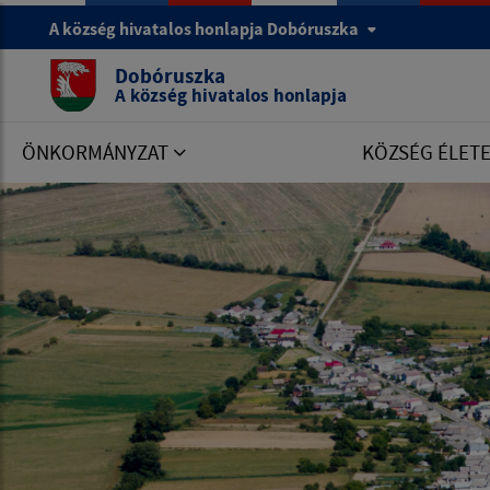
A község hivatalos honlapja Dobóruszka
Dobóruszka
A község hivatalos honlapja
ÖNKORMÁNYZAT
KÖZSÉG ÉLET