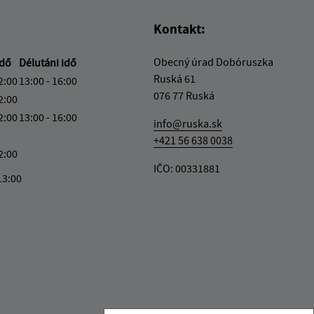
Kontakt:
Obecný úrad Dobóruszka
idő
Délutáni idő
Ruská 61
2:00
13:00 - 16:00
076 77 Ruská
2:00
2:00
13:00 - 16:00
info@ruska.sk
+421 56 638 0038
2:00
IČO: 00331881
13:00