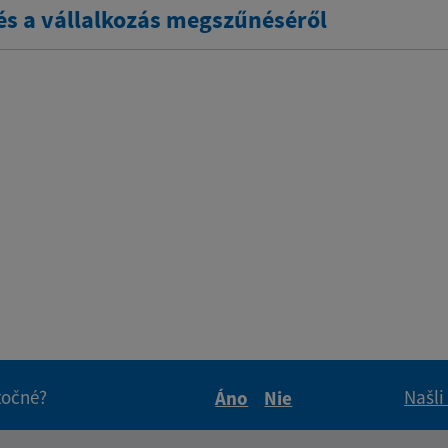
tés a vállalkozás megszűnéséről
itočné?
Našli
Áno
Nie
Boli tieto informácie pre 
Boli tieto informáci