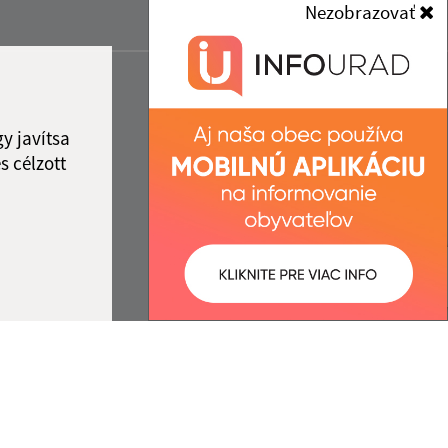
Nezobrazovať
y javítsa
s célzott
:
Správca obsahu: