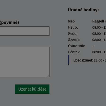
Úradné hodiny:
Nap
Reggeli 
 (povinné)
Hétfő:
08:00 - 1
Kedd:
08:00 - 1
Szerda:
08:00 - 1
Csütörtök:
-
Péntek:
08:00 - 1
Ebédszünet:
12:00 - 
Google reCaptcha Response
Üzenet küldése