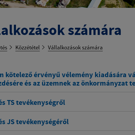
lalkozások számára
tés
Közzététel
Vállalkozások számára
m kötelező érvényű vélemény kiadására vá
désére és az üzemnek az önkormányzat ter
és TS tevékenységről
és JS tevékenységéről