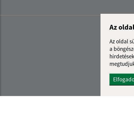
Az olda
Az oldal s
a böngészé
hirdetések
megtudjuk
Elfogad
Az oldalról:
Navigáció: