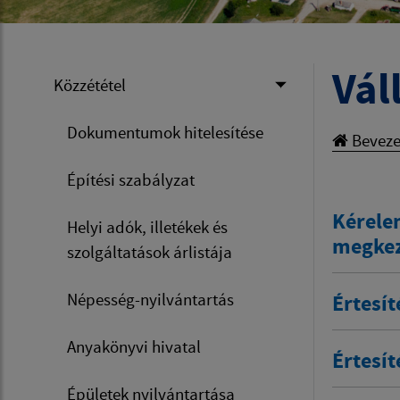
Vál
Közzététel
Dokumentumok hitelesítése
Beveze
Építési szabályzat
Kérele
Helyi adók, illetékek és
megkez
szolgáltatások árlistája
Népesség-nyilvántartás
Értesít
Anyakönyvi hivatal
Értesít
Épületek nyilvántartása