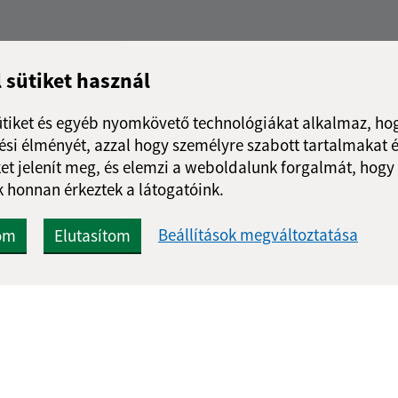
l sütiket használ
ütiket és egyéb nyomkövető technológiákat alkalmaz, hog
si élményét, azzal hogy személyre szabott tartalmakat é
et jelenít meg, és elemzi a weboldalunk forgalmát, hogy
 honnan érkeztek a látogatóink.
Beállítások megváltoztatása
om
Elutasítom
Gyors linkek:
Frissített