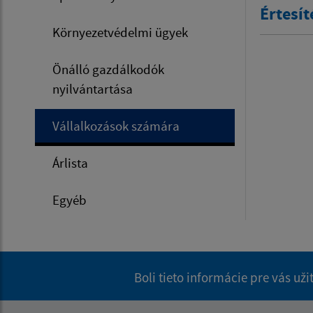
Értesí
Környezetvédelmi ügyek
Önálló gazdálkodók
nyilvántartása
Vállalkozások számára
Árlista
Egyéb
Boli tieto informácie pre vás už