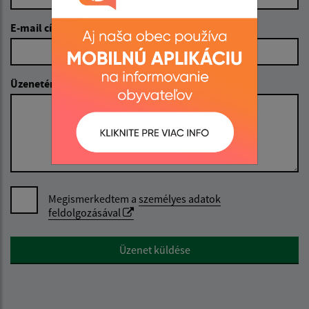
E-mail cím (povinné)
Üzenetének szövege (povinné)
Megismerkedtem a
személyes adatok
feldolgozásával
Google reCaptcha Response
Üzenet küldése