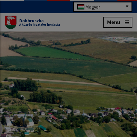
Magyar
Dobóruszka
Menu
A község hivatalos honlapja