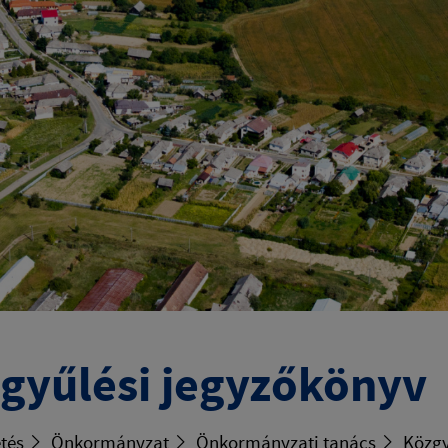
gyűlési jegyzőkönyv
tés
Önkormányzat
Önkormányzati tanács
Közgy