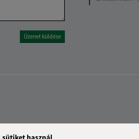
Google reCaptcha Response
Üzenet küldése
l sütiket használ