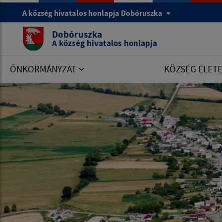
A község hivatalos honlapja Dobóruszka
Dobóruszka
A község hivatalos honlapja
ÖNKORMÁNYZAT
KÖZSÉG ÉLET