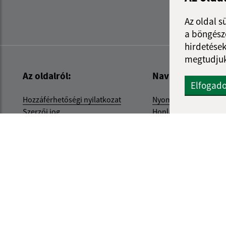
Az oldal s
a böngészé
hirdetések
megtudjuk
Az oldalról:
Navigáció:
Elfogad
Hozzáférhetőségi nyilatkozat
Nyomtatás
Szerzői jog
Honlap térkép
Személyes adatok védelme
Sütik
internetes portál
webhosting