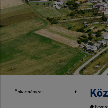
Köz
Önkormányzat
Beveze