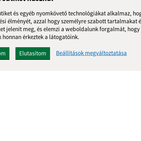
ütiket és egyéb nyomkövető technológiákat alkalmaz, hog
si élményét, azzal hogy személyre szabott tartalmakat é
et jelenít meg, és elemzi a weboldalunk forgalmát, hogy
 honnan érkeztek a látogatóink.
Gyors linkek:
Frissített
Beállítások megváltoztatása
om
Elutasítom
A mi falunk
03.08.2026 1
A település történelme
RSS
Fotóalbum
Iskolaügy
webex.digital, s.r.o.
doménnevek
doménnév regiszt