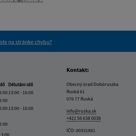
 ste na stránke chybu?
vás užitočné?
e pre vás užitočné?
Kontakt:
Obecný úrad Dobóruszka
idő
Délutáni idő
Ruská 61
2:00
13:00 - 16:00
076 77 Ruská
2:00
2:00
13:00 - 16:00
info@ruska.sk
+421 56 638 0038
2:00
IČO: 00331881
13:00