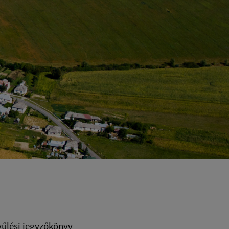
űlési jegyzőkönyv