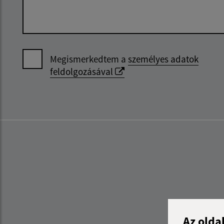
Megismerkedtem a
személyes adatok
feldolgozásával
Az olda