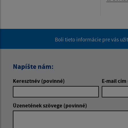
Boli tieto informácie pre vás už
Napíšte nám:
Keresztnév (povinné)
E-mail cím
Üzenetének szövege (povinné)