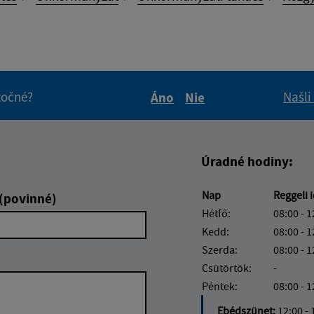
itočné?
Našli
Áno
Nie
Boli tieto informácie pre 
Boli tieto informáci
Úradné hodiny:
Nap
Reggeli 
 (povinné)
Hétfő:
08:00 - 1
Kedd:
08:00 - 1
Szerda:
08:00 - 1
Csütörtök:
-
Péntek:
08:00 - 1
Ebédszünet:
12:00 - 