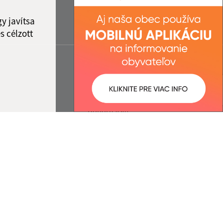
y javítsa
s célzott
:
Správca obsahu:
4:51 óra.
A tartalomkezelő a falu
Dobóruszka.
A
Egységes Tervezési
Kézikönyvvel összhangban
készült Elektronikus
szolgáltatások.
ráció
cég webex.digital, s.r.o.