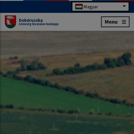
Magyar
Dobóruszka
Menu
A község hivatalos honlapja