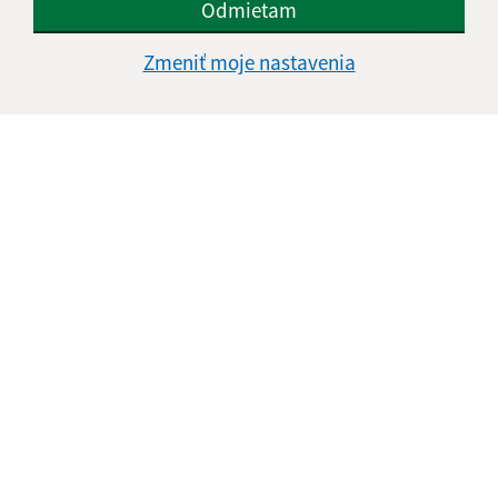
Odmietam
Zmeniť moje nastavenia
Informácie o stránke:
Vyhlásenie o prístupnosti
Autorské práva
Ochrana osobných údajov
Navigácia:
Vytlačiť aktuálnu stránku
Mapa stránok
Cookies
Rýchle odkazy:
Naša obec