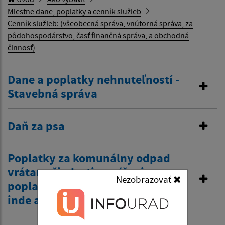
Miestne dane, poplatky a cenník služieb
Cenník služieb: (všeobecná správa, vnútorná správa, za
pôdohospodárstvo, časť finančná správa, a obchodná
činnosť)
Dane a poplatky nehnuteľností -
Stavebná správa
Daň za psa
Poplatky za komunálny odpad
vrátane žiadosti o zníženie
Nezobrazovať
poplatku z dôvodov zamestnania
inde a tiež zťp atď.