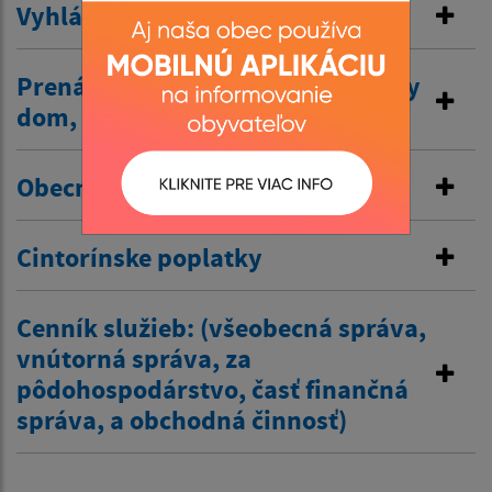
Vyhlásenie v miestnom rozhlase
Prenájom nehnuteľností /kultúrny
dom, …/
Obecné nájomné byty
Cintorínske poplatky
Cenník služieb: (všeobecná správa,
vnútorná správa, za
pôdohospodárstvo, časť finančná
správa, a obchodná činnosť)