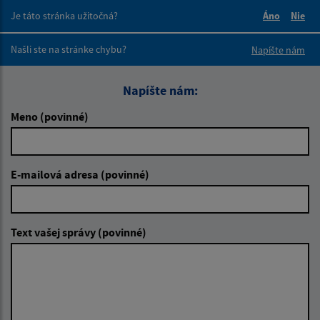
Je táto stránka užitočná?
Áno
Nie
Boli tieto 
Boli 
Našli ste na stránke chybu?
Napíšte nám
Napíšte nám:
Meno (povinné)
E-mailová adresa (povinné)
Text vašej správy (povinné)