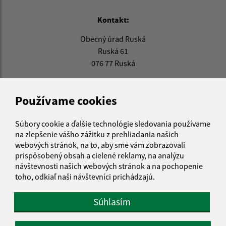
Kontakt:
Obecný úrad Ruská
Ruská 61
076 77 Ruská
info@ruska.sk
+421 56 638 0038
Používame cookies
IČO: 00331881
Súbory cookie a ďalšie technológie sledovania používame
na zlepšenie vášho zážitku z prehliadania našich
webových stránok, na to, aby sme vám zobrazovali
prispôsobený obsah a cielené reklamy, na analýzu
návštevnosti našich webových stránok a na pochopenie
toho, odkiaľ naši návštevníci prichádzajú.
Súhlasím