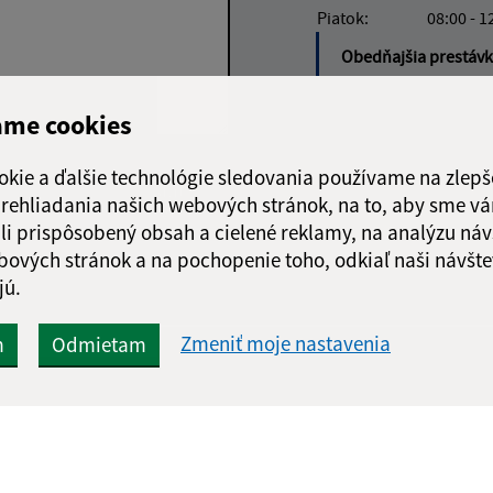
Piatok:
08:00 - 1
Obedňajšia prestáv
ame cookies
okie a ďalšie technológie sledovania používame na zlepš
Google reCaptcha Response
Odoslať
ch
 prehliadania našich webových stránok, na to, aby sme v
správu
li prispôsobený obsah a cielené reklamy, na analýzu náv
bových stránok a na pochopenie toho, odkiaľ naši návšte
jú.
Zmeniť moje nastavenia
m
Odmietam