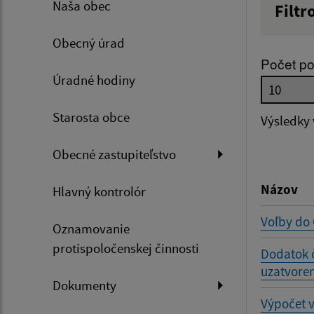
Naša obec
Filtr
Názov
Obecný úrad
Počet po
Úradné hodiny
Dátum 
Starosta obce
Výsledky
Obecné zastupiteľstvo
Filtr
Názov
Hlavný kontrolór
Voľby do
Oznamovanie
protispoločenskej činnosti
Dodatok 
uzatvoren
Dokumenty
Výpočet 