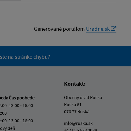
Generované portálom
Uradne.sk
 ste na stránke chybu?
vás užitočné?
e pre vás užitočné?
Kontakt:
Obecný úrad Ruská
beda
Čas poobede
Ruská 61
2:00
13:00 - 16:00
076 77 Ruská
2:00
2:00
13:00 - 16:00
info@ruska.sk
ový deň
+421 56 638 0038