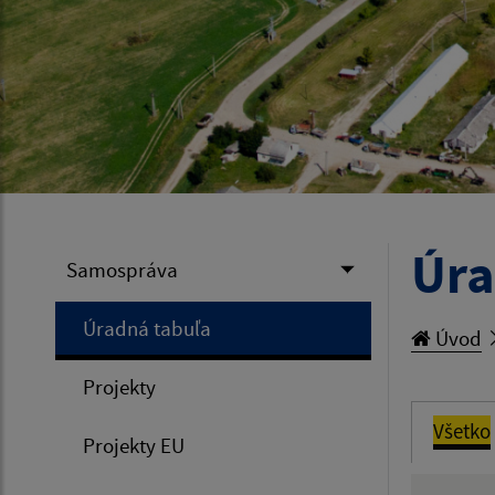
Úra
Samospráva
Úradná tabuľa
Úvod
Projekty
Všetko
Projekty EU