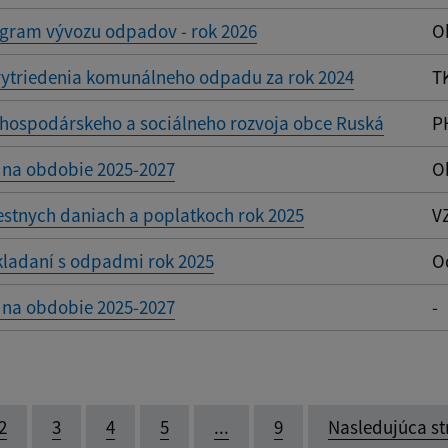
ram vývozu odpadov - rok 2026
O
vytriedenia komunálneho odpadu za rok 2024
T
hospodárskeho a sociálneho rozvoja obce Ruská
P
 na obdobie 2025-2027
O
stnych daniach a poplatkoch rok 2025
V
kladaní s odpadmi rok 2025
O
 na obdobie 2025-2027
-
2
3
4
5
...
9
Nasledujúca st