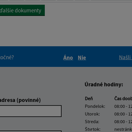
 ďalšie dokumenty
itočné?
Našli
Áno
Nie
Boli tieto informácie pre 
Boli tieto informáci
Úradné hodiny:
Deň
Čas doo
adresa (povinné)
Pondelok:
08:00 - 1
Utorok:
08:00 - 1
Streda:
08:00 - 1
Štvrtok:
nestránk