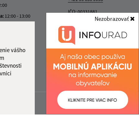
2:00
IČO: 00331881
ka:
12:00 - 13:00
Nezobrazovať
enie vášho
ám
števnosti
vníci