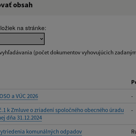
ovať obsah
:
Popis:
ložiek na stránke:
zverejnenia do:
 vyhľadávania (počet dokumentov vyhovujúcich zadaným 
ovať
P
 OSO a VÚC 2026
-
č.1 k Zmluve o zriadení spoločného obecného úradu
-
ej dňa 31.12.2024
vytriedenia komunálných odpadov
R