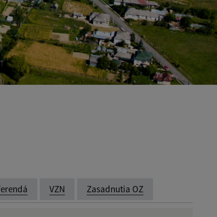
ferendá
VZN
Zasadnutia OZ