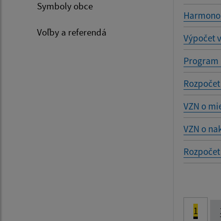
Symboly obce
Harmonog
Voľby a referendá
Výpočet 
Program 
Rozpočet
VZN o mie
VZN o na
Rozpočet
1