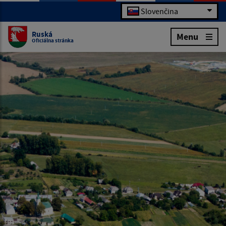
Slovenčina
Ruská
Menu
Oficiálna stránka