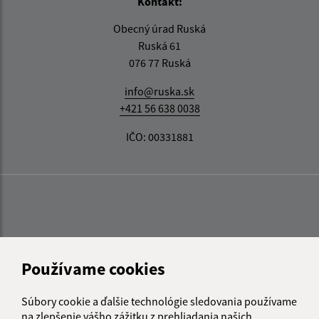
Kontakt:
Obecný úrad Ruská
Ruská 61
076 77 Ruská
info@ruska.sk
+421 56 638 0038
IČO: 00331881
Používame cookies
Súbory cookie a ďalšie technológie sledovania používame
na zlepšenie vášho zážitku z prehliadania našich