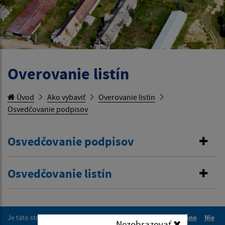
Overovanie listín
Úvod
Ako vybaviť
Overovanie listín
Osvedčovanie podpisov
Osvedčovanie podpisov
Osvedčovanie listín
Je táto stránka užitočná?
Áno
Nie
Nezobrazovať