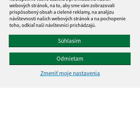
webových stránok, na to, aby sme vám zobrazovali
prispôsobený obsah a cielené reklamy, na analýzu
návštevnosti našich webových stránok a na pochopenie
toho, odkiaľ naši návštevníci prichádzajú.
Informácie o stránke:
Súhlasím
Vyhlásenie o prístupnosti
Autorské práva
Odmietam
Ochrana osobných údajov
Zmeniť moje nastavenia
Navigácia:
Vytlačiť aktuálnu stránku
Mapa stránok
Cookies
Rýchle odkazy:
Naša obec
História