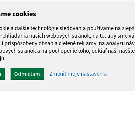
ame cookies
okie a ďalšie technológie sledovania používame na zlepš
 prehliadania našich webových stránok, na to, aby sme v
li prispôsobený obsah a cielené reklamy, na analýzu náv
bových stránok a na pochopenie toho, odkiaľ naši návšte
jú.
Zmeniť moje nastavenia
m
Odmietam
Rýchle odkazy:
Aktualiz