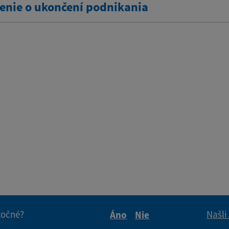
nie o ukončení podnikania
itočné?
Našli
Áno
Nie
Boli tieto informácie pre 
Boli tieto informáci