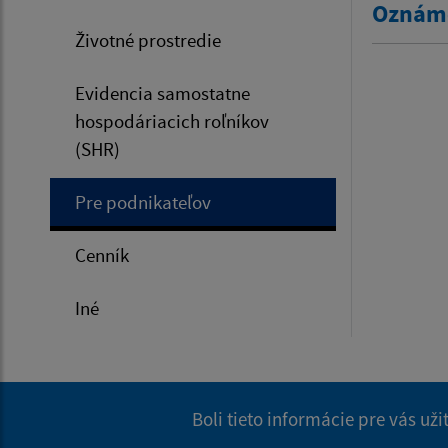
Oznáme
Životné prostredie
Evidencia samostatne
hospodáriacich roľníkov
(SHR)
Pre podnikateľov
Cenník
Iné
Boli tieto informácie pre vás už