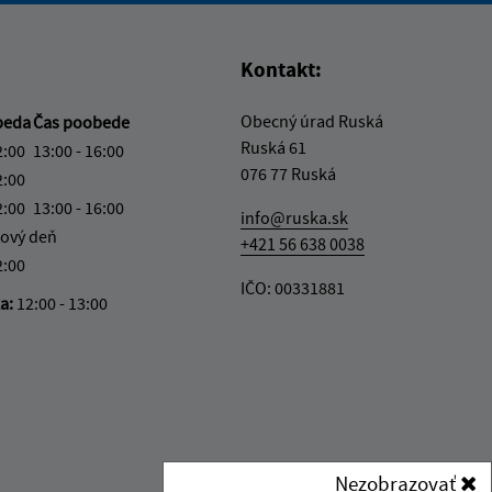
Kontakt:
Obecný úrad Ruská
beda
Čas poobede
Ruská 61
2:00
13:00 - 16:00
076 77 Ruská
2:00
2:00
13:00 - 16:00
info@ruska.sk
ový deň
+421 56 638 0038
2:00
IČO: 00331881
ka:
12:00 - 13:00
Nezobrazovať