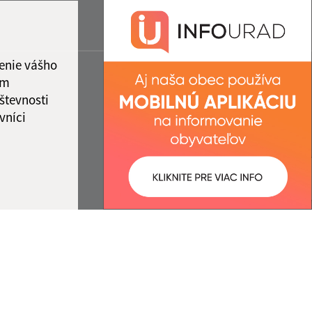
enie vášho
ám
števnosti
vníci
ované:
Správca obsahu: