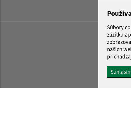
Použív
Súbory co
zážitku z
zobrazova
našich we
prichádza
Súhlasí
Informácie o stránke:
Navigácia: