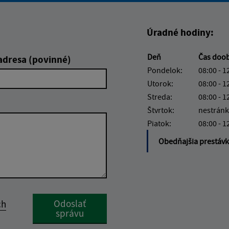
Úradné hodiny:
Deň
Čas doo
adresa (povinné)
Pondelok:
08:00 - 1
Utorok:
08:00 - 1
Streda:
08:00 - 1
Štvrtok:
nestránk
Piatok:
08:00 - 1
Obedňajšia prestáv
Google reCaptcha Response
Odoslať
ch
správu