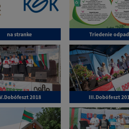
na stranke
Triedenie odpa
IV.Dobófeszt 2018
III.Dobófeszt 20