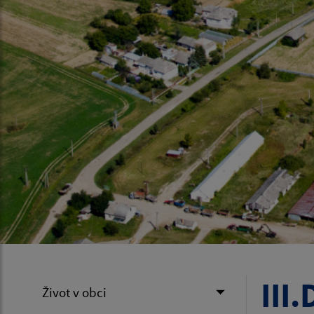
III
Život v obci