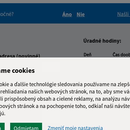
itočné?
Našli
Áno
Nie
Boli tieto informácie pre 
Boli tieto informáci
Úradné hodiny:
Deň
Čas doo
adresa (povinné)
Pondelok:
08:00 - 1
ame cookies
Utorok:
08:00 - 1
Streda:
08:00 - 1
okie a ďalšie technológie sledovania používame na zlepš
Štvrtok:
nestránk
 prehliadania našich webových stránok, na to, aby sme v
Piatok:
08:00 - 1
li prispôsobený obsah a cielené reklamy, na analýzu náv
Obedňajšia prestáv
bových stránok a na pochopenie toho, odkiaľ naši návšte
jú.
Zmeniť moje nastavenia
m
Odmietam