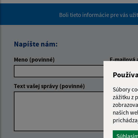
Boli tieto informácie pre vás už
Napíšte nám:
Meno (povinné)
E-mailová 
Použív
Text vašej správy (povinné)
Súbory co
zážitku z
zobrazova
našich we
prichádza
Súhlasí