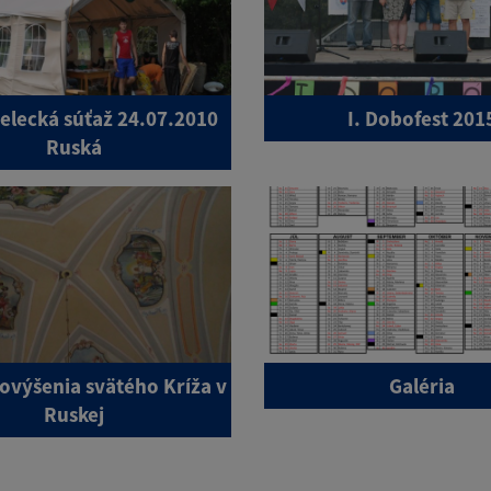
elecká súťaž 24.07.2010
I. Dobofest 201
Ruská
ovýšenia svätého Kríža v
Galéria
Ruskej