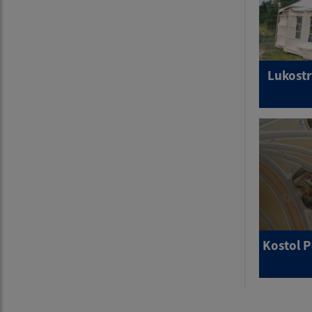
Lukostr
Kostol P