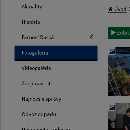
Aktuality
Úvod
História
Zobra
Farnosť Ruská
Fotogaléria
Videogaléria
Zaujímavosti
Najnovšie správy
Odvoz odpadu
Dokumenty k odvozu