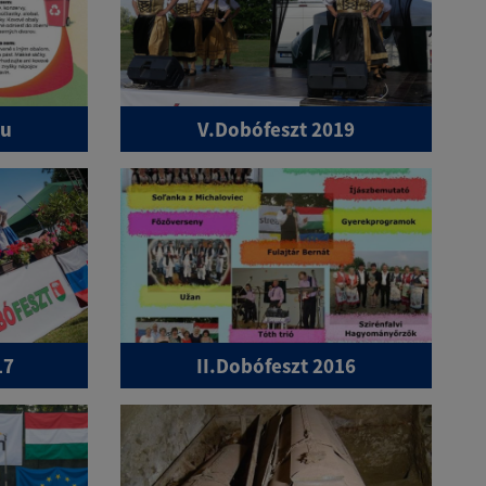
du
V.Dobófeszt 2019
17
II.Dobófeszt 2016