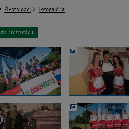
Život v obci
Fotogaléria
ziť prezentáciu