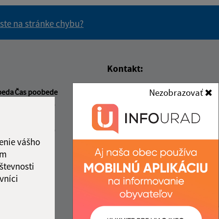
 ste na stránke chybu?
vás užitočné?
e pre vás užitočné?
Kontakt:
Obecný úrad Ruská
Nezobrazovať
beda
Čas poobede
Ruská 61
2:00
13:00 - 16:00
076 77 Ruská
2:00
2:00
13:00 - 16:00
info@ruska.sk
enie vášho
ový deň
+421 56 638 0038
ám
2:00
števnosti
IČO: 00331881
ka:
12:00 - 13:00
vníci