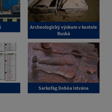
5
Archeologický výskum v kostole
Ruská
Sarkofág Dobóa Istvána