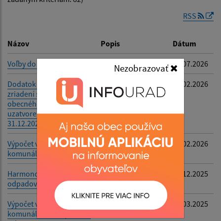
RSS
Dátum zverejnenia do:
Názov
Popis
Dátum
Voľby do OSO a VÚC 2026
-
03.07.2026
Nezobrazovať
Filtrovať
Reset
Dodatok č.1 k Zmluve o
-
27.02.2026
zriadení spoločného
obecného úradu
uzatvorenej dňa
31.12.2024
Výpočet vytriedenia
Ruská rok 2025
23.02.2026
komunálných odpadov
Harmonogram vývozu
Obec Ruská
18.12.2025
odpadov - rok 2026
Výpočet vytriedenia
TKO
04.03.2025
komunálneho odpadu za