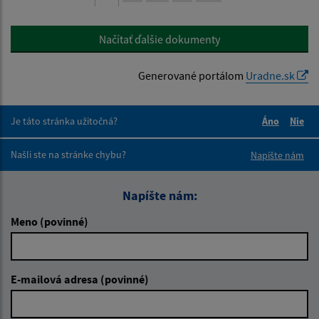
Načítať ďalšie dokumenty
Generované portálom
Uradne.sk
Je táto stránka užitočná?
Áno
Nie
Boli tieto 
Boli 
Našli ste na stránke chybu?
Napíšte nám
Napíšte nám:
Meno (povinné)
E-mailová adresa (povinné)