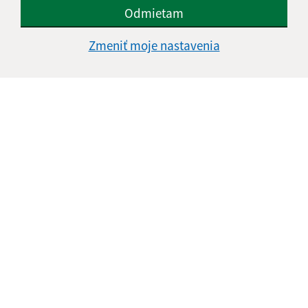
Odmietam
Zmeniť moje nastavenia
Informácie o stránke:
Vyhlásenie o prístupnosti
Autorské práva
Ochrana osobných údajov
Navigácia: