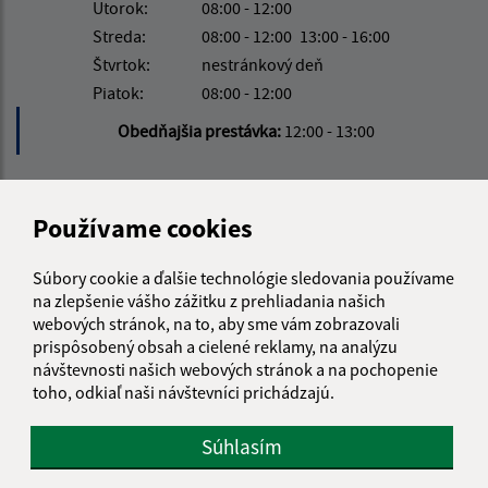
Utorok:
08:00 - 12:00
Streda:
08:00 - 12:00
13:00 - 16:00
Štvrtok:
nestránkový deň
Piatok:
08:00 - 12:00
Obedňajšia prestávka:
12:00 - 13:00
Kontakt:
Používame cookies
Obecný úrad Ruská
Ruská 61
Súbory cookie a ďalšie technológie sledovania používame
076 77 Ruská
na zlepšenie vášho zážitku z prehliadania našich
webových stránok, na to, aby sme vám zobrazovali
info@ruska.sk
prispôsobený obsah a cielené reklamy, na analýzu
+421 56 638 0038
návštevnosti našich webových stránok a na pochopenie
toho, odkiaľ naši návštevníci prichádzajú.
IČO: 00331881
Súhlasím