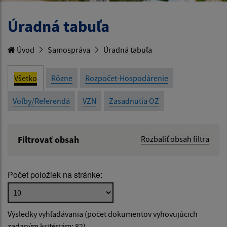
Úradná tabuľa
Úvod
Samospráva
Úradná tabuľa
Všetko
Rôzne
Rozpočet-Hospodárenie
Voľby/Referendá
VZN
Zasadnutia OZ
Filtrovať obsah
Rozbaliť obsah filtra
Názov:
Počet položiek na stránke:
Popis:
Výsledky vyhľadávania (počet dokumentov vyhovujúcich
Dátum zverejnenia od:
zadaným kritériám: 82)