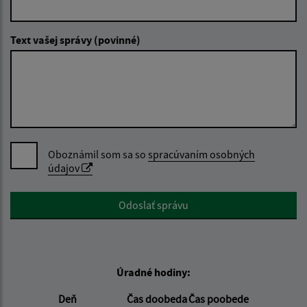
Text vašej správy (povinné)
Oboznámil som sa so
spracúvaním osobných
údajov
Google reCaptcha Response
Odoslať správu
Úradné hodiny:
Deň
Čas doobeda
Čas poobede