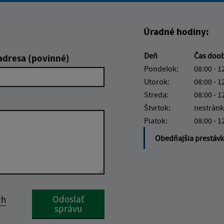
Úradné hodiny:
Deň
Čas doo
adresa (povinné)
Pondelok:
08:00 - 1
Utorok:
08:00 - 1
Streda:
08:00 - 1
Štvrtok:
nestránk
Piatok:
08:00 - 1
Obedňajšia prestáv
Google reCaptcha Response
Odoslať
ch
správu