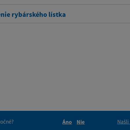
nie rybárského lístka
itočné?
Našli
Áno
Nie
Boli tieto informácie pre 
Boli tieto informáci