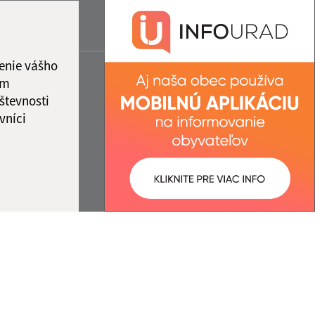
enie vášho
ám
števnosti
vníci
ované:
Správca obsahu: