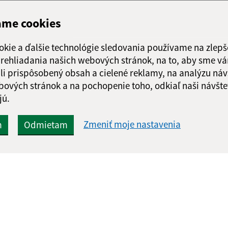
ame cookies
okie a ďalšie technológie sledovania používame na zlepš
 prehliadania našich webových stránok, na to, aby sme v
li prispôsobený obsah a cielené reklamy, na analýzu náv
bových stránok a na pochopenie toho, odkiaľ naši návšte
jú.
Zmeniť moje nastavenia
m
Odmietam
Rýchle odkazy:
Aktualiz