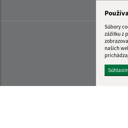
Použív
Súbory co
zážitku z
zobrazova
našich we
prichádza
Súhlasí
Informácie o stránke:
Navigácia: