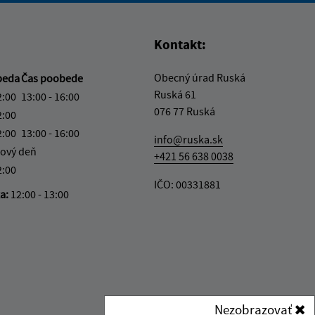
Kontakt:
Obecný úrad Ruská
beda
Čas poobede
Ruská 61
2:00
13:00 - 16:00
076 77 Ruská
2:00
2:00
13:00 - 16:00
info@ruska.sk
ový deň
+421 56 638 0038
2:00
IČO: 00331881
ka:
12:00 - 13:00
Nezobrazovať