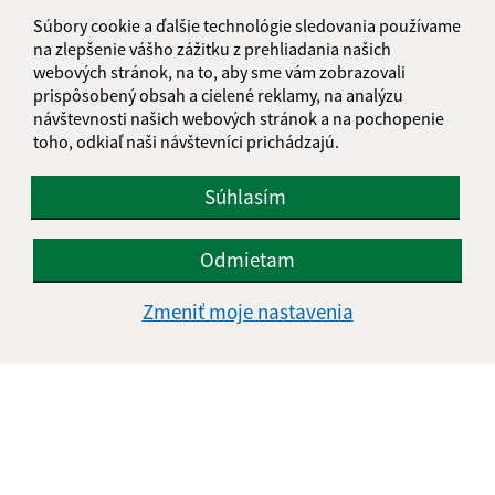
Súbory cookie a ďalšie technológie sledovania používame
na zlepšenie vášho zážitku z prehliadania našich
webových stránok, na to, aby sme vám zobrazovali
prispôsobený obsah a cielené reklamy, na analýzu
návštevnosti našich webových stránok a na pochopenie
toho, odkiaľ naši návštevníci prichádzajú.
Súhlasím
Odmietam
Zmeniť moje nastavenia
Informácie o stránke:
Vyhlásenie o prístupnosti
Autorské práva
Ochrana osobných údajov
Navigácia: