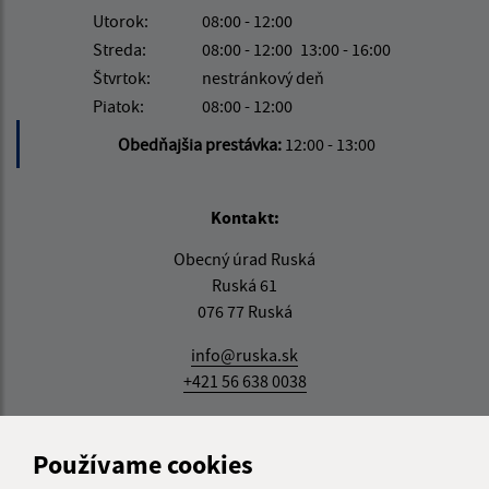
Utorok:
08:00 - 12:00
Streda:
08:00 - 12:00
13:00 - 16:00
Štvrtok:
nestránkový deň
Piatok:
08:00 - 12:00
Obedňajšia prestávka:
12:00 - 13:00
Kontakt:
Obecný úrad Ruská
Ruská 61
076 77 Ruská
info@ruska.sk
+421 56 638 0038
IČO: 00331881
Používame cookies