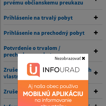
prvému občianskemu preukazu
Prihlásenie na trvalý pobyt
Prihlásenie na prechodný pobyt
Potvrdenie o trvalom /
prechodnom pobyte
Nezobrazovať
Zrušenie trvalého pobytu na návrh
vlastníka budovy
Zrušenie prechodného pobytu