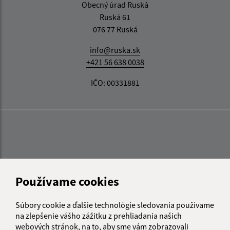
Obecný úrad Ruská
Ruská 61
076 77 Ruská
info@ruska.sk
+421 56 638 0038
IČO: 00331881
Používame cookies
Súbory cookie a ďalšie technológie sledovania používame
na zlepšenie vášho zážitku z prehliadania našich
webových stránok, na to, aby sme vám zobrazovali