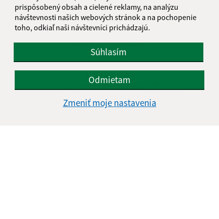
prispôsobený obsah a cielené reklamy, na analýzu
návštevnosti našich webových stránok a na pochopenie
toho, odkiaľ naši návštevníci prichádzajú.
Informácie o stránke:
Súhlasím
Vyhlásenie o prístupnosti
Autorské práva
Odmietam
Ochrana osobných údajov
Zmeniť moje nastavenia
Navigácia:
Vytlačiť aktuálnu stránku
Mapa stránok
Cookies
Rýchle odkazy:
Naša obec
História
Fotogaléria
Školstvo