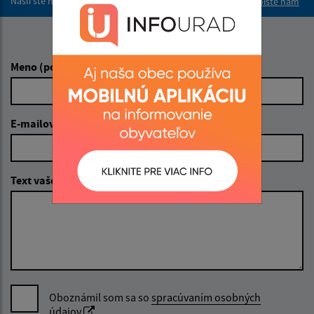
Našli ste na stránke chybu?
Napíšte nám
Napíšte nám:
Meno (povinné)
E-mailová adresa (povinné)
Text vašej správy (povinné)
Oboznámil som sa so
spracúvaním osobných
údajov