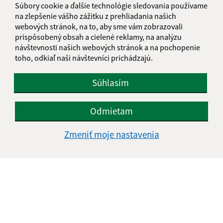
Súbory cookie a ďalšie technológie sledovania používame
na zlepšenie vášho zážitku z prehliadania našich
webových stránok, na to, aby sme vám zobrazovali
prispôsobený obsah a cielené reklamy, na analýzu
návštevnosti našich webových stránok a na pochopenie
toho, odkiaľ naši návštevníci prichádzajú.
Súhlasím
Odmietam
Zmeniť moje nastavenia
Informácie o stránke:
Vyhlásenie o prístupnosti
Autorské práva
Ochrana osobných údajov
Navigácia: