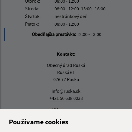
Utorok:
08:00 - 12:00
Streda:
08:00 - 12:00
13:00 - 16:00
Štvrtok:
nestránkový deň
Piatok:
08:00 - 12:00
Obedňajšia prestávka:
12:00 - 13:00
Kontakt:
Obecný úrad Ruská
Ruská 61
076 77 Ruská
info@ruska.sk
+421 56 638 0038
IČO: 00331881
Používame cookies