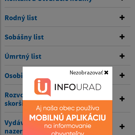
Rodný list
Sobášny list
Úmrtný list
Nezobrazovať
Osobitná matrika
Rozvod manželstva a prijatie
skoršieho priezviska
Vydávanie výpisov z matriky a
nazeranie do matriky