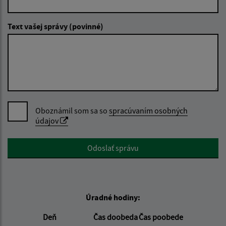
Text vašej správy (povinné)
Oboznámil som sa so
spracúvaním osobných
údajov
Google reCaptcha Response
Odoslať správu
Úradné hodiny:
Deň
Čas doobeda
Čas poobede