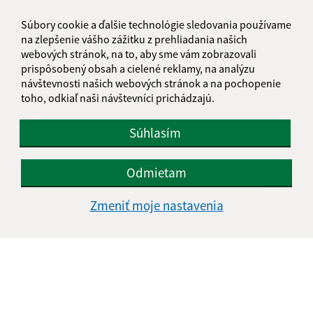
Súbory cookie a ďalšie technológie sledovania používame
na zlepšenie vášho zážitku z prehliadania našich
webových stránok, na to, aby sme vám zobrazovali
prispôsobený obsah a cielené reklamy, na analýzu
návštevnosti našich webových stránok a na pochopenie
toho, odkiaľ naši návštevníci prichádzajú.
Súhlasím
Odmietam
Zmeniť moje nastavenia
Informácie o stránke:
Vyhlásenie o prístupnosti
Autorské práva
Ochrana osobných údajov