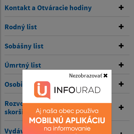
Kontakt a Otváracie hodiny
Rodný list
Sobášny list
Úmrtný list
Nezobrazovať
Osobitná matrika
Rozvod manželstva a prijatie
skoršieho priezviska
Vydávanie výpisov z matriky a