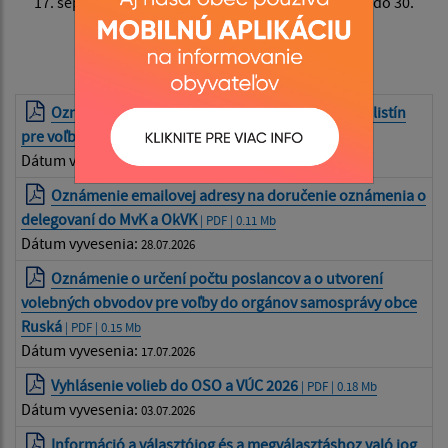
17. septembra 2026 a lehotu na ich prvé zasadanie do 30.
septembra 2026.
Richard Raši v. r.
Oznámenie o spôsobe podávania kandidátných listín
pre voľby do OSO a VÚC
| PDF | 0.29 Mb
Dátum vyvesenia:
30.07.2026
Oznámenie emailovej adresy na doručenie oznámenia o
delegovaní do MvK a OkVK
| PDF | 0.11 Mb
Dátum vyvesenia:
28.07.2026
Oznámenie o určení počtu poslancov a o utvorení
volebných obvodov pre voľby do orgánov samosprávy obce
Ruská
| PDF | 0.15 Mb
Dátum vyvesenia:
17.07.2026
Vyhlásenie volieb do OSO a VÚC 2026
| PDF | 0.18 Mb
Dátum vyvesenia:
03.07.2026
Információ a választójog és a megválasztáshoz való jog