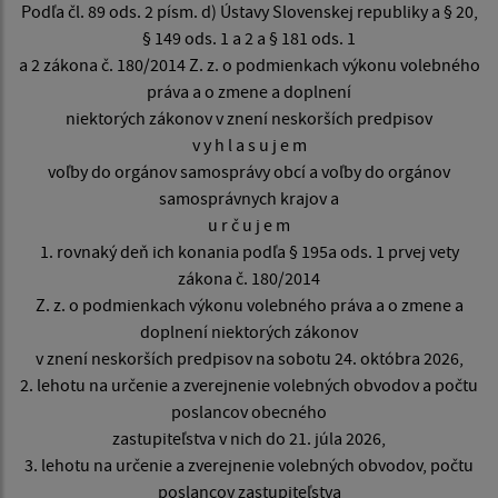
Podľa čl. 89 ods. 2 písm. d) Ústavy Slovenskej republiky a § 20,
§ 149 ods. 1 a 2 a § 181 ods. 1
a 2 zákona č. 180/2014 Z. z. o podmienkach výkonu volebného
práva a o zmene a doplnení
niektorých zákonov v znení neskorších predpisov
v y h l a s u j e m
voľby do orgánov samosprávy obcí a voľby do orgánov
samosprávnych krajov a
u r č u j e m
1. rovnaký deň ich konania podľa § 195a ods. 1 prvej vety
zákona č. 180/2014
Z. z. o podmienkach výkonu volebného práva a o zmene a
doplnení niektorých zákonov
v znení neskorších predpisov na sobotu 24. októbra 2026,
2. lehotu na určenie a zverejnenie volebných obvodov a počtu
poslancov obecného
zastupiteľstva v nich do 21. júla 2026,
3. lehotu na určenie a zverejnenie volebných obvodov, počtu
poslancov zastupiteľstva