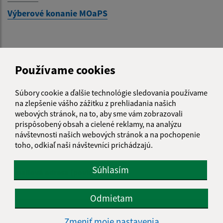
Výberové konanie MOaPS
Je táto stránka užitočná?
Áno
Nie
Používame cookies
Boli tieto 
Boli 
Našli ste na stránke chybu?
Napíšte nám
Súbory cookie a ďalšie technológie sledovania používame
na zlepšenie vášho zážitku z prehliadania našich
Napíšte nám:
webových stránok, na to, aby sme vám zobrazovali
prispôsobený obsah a cielené reklamy, na analýzu
Meno (povinné)
návštevnosti našich webových stránok a na pochopenie
toho, odkiaľ naši návštevníci prichádzajú.
Súhlasím
E-mailová adresa (povinné)
Odmietam
Text vašej správy (povinné)
Zmeniť moje nastavenia