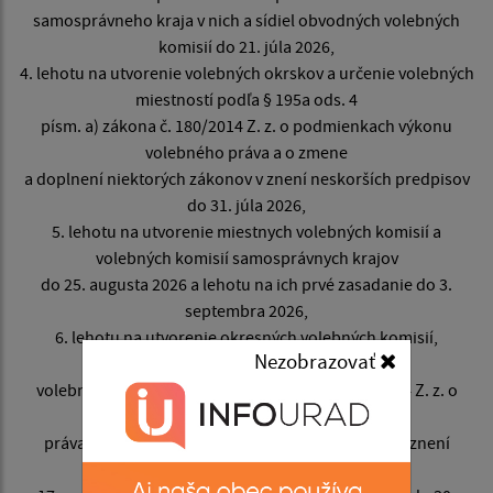
samosprávneho kraja v nich a sídiel obvodných volebných
komisií do 21. júla 2026,
4. lehotu na utvorenie volebných okrskov a určenie volebných
miestností podľa § 195a ods. 4
písm. a) zákona č. 180/2014 Z. z. o podmienkach výkonu
volebného práva a o zmene
a doplnení niektorých zákonov v znení neskorších predpisov
do 31. júla 2026,
5. lehotu na utvorenie miestnych volebných komisií a
volebných komisií samosprávnych krajov
do 25. augusta 2026 a lehotu na ich prvé zasadanie do 3.
septembra 2026,
6. lehotu na utvorenie okresných volebných komisií,
Nezobrazovať
obvodných volebných komisií, okrskových
volebných komisií podľa § 195b zákona č. 180/2014 Z. z. o
podmienkach výkonu volebného
práva a o zmene a doplnení niektorých zákonov v znení
neskorších predpisov do