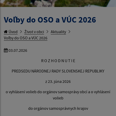
Voľby do OSO a VÚC 2026
Úvod
Život v obci
Aktuality
Voľby do OSO a VÚC 2026
03.07.2026
R O Z H O D N U T I E
PREDSEDU NÁRODNEJ RADY SLOVENSKEJ REPUBLIKY
z 23. júna 2026
o vyhlásení volieb do orgánov samosprávy obcí a o vyhlásení
volieb
do orgánov samosprávnych krajov