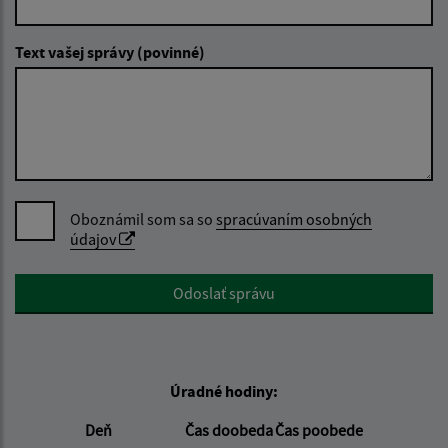
Text vašej správy (povinné)
Oboznámil som sa so
spracúvaním osobných
údajov
Google reCaptcha Response
Odoslať správu
Úradné hodiny:
Deň
Čas doobeda
Čas poobede