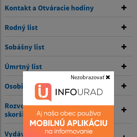
Kontakt a Otváracie hodiny
Rodný list
Sobášny list
Úmrtný list
Nezobrazovať
Osobitná matrika
Rozvod manželstva a prijatie
skoršieho priezviska
Vydávanie výpisov z matriky a