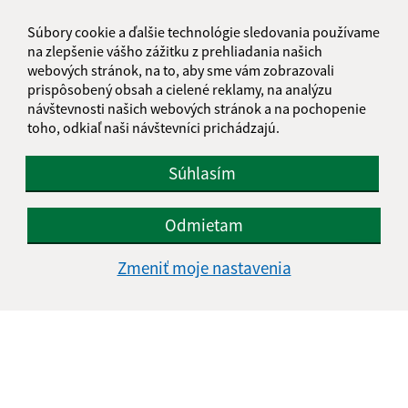
Súbory cookie a ďalšie technológie sledovania používame
na zlepšenie vášho zážitku z prehliadania našich
webových stránok, na to, aby sme vám zobrazovali
prispôsobený obsah a cielené reklamy, na analýzu
návštevnosti našich webových stránok a na pochopenie
toho, odkiaľ naši návštevníci prichádzajú.
Súhlasím
Odmietam
Zmeniť moje nastavenia
Informácie o stránke:
Vyhlásenie o prístupnosti
Autorské práva
Ochrana osobných údajov