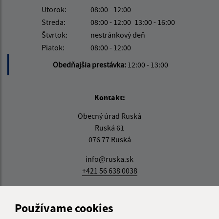
Utorok:
08:00 - 12:00
Streda:
08:00 - 12:00
13:00 - 16:00
Štvrtok:
nestránkový deň
Piatok:
08:00 - 12:00
Obedňajšia prestávka:
12:00 - 13:00
Kontakt:
Obecný úrad Ruská
Ruská 61
076 77 Ruská
info@ruska.sk
+421 56 638 0038
IČO: 00331881
Používame cookies