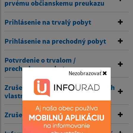
prvému občianskemu preukazu
Prihlásenie na trvalý pobyt
Prihlásenie na prechodný pobyt
Potvrdenie o trvalom /
prechodnom pobyte
Nezobrazovať
Zrušenie trvalého pobytu na návrh
vlastníka budovy
Zrušenie prechodného pobytu