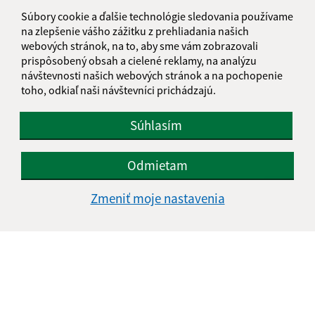
Súbory cookie a ďalšie technológie sledovania používame
na zlepšenie vášho zážitku z prehliadania našich
webových stránok, na to, aby sme vám zobrazovali
prispôsobený obsah a cielené reklamy, na analýzu
návštevnosti našich webových stránok a na pochopenie
toho, odkiaľ naši návštevníci prichádzajú.
Súhlasím
Odmietam
Zmeniť moje nastavenia
Informácie o stránke:
Vyhlásenie o prístupnosti
Autorské práva
Ochrana osobných údajov
Navigácia: