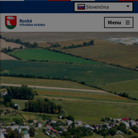
Slovenčina
Ruská
Menu
Oficiálna stránka