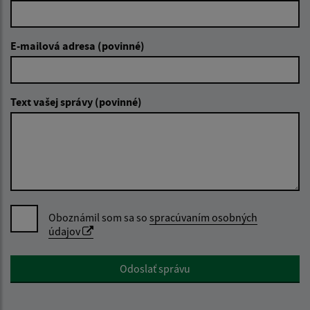
E-mailová adresa (povinné)
Text vašej správy (povinné)
Oboznámil som sa so
spracúvaním osobných
údajov
Google reCaptcha Response
Odoslať správu