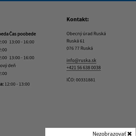
Kontakt:
Obecný úrad Ruská
beda
Čas poobede
Ruská 61
2:00
13:00 - 16:00
076 77 Ruská
2:00
2:00
13:00 - 16:00
info@ruska.sk
ový deň
+421 56 638 0038
2:00
IČO: 00331881
ka:
12:00 - 13:00
Nezobrazovať