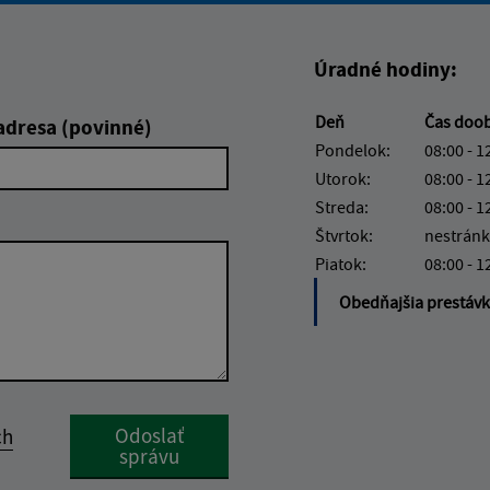
Úradné hodiny:
Deň
Čas doo
adresa (povinné)
Pondelok:
08:00 - 1
Utorok:
08:00 - 1
Streda:
08:00 - 1
Štvrtok:
nestránk
Piatok:
08:00 - 1
Obedňajšia prestáv
Google reCaptcha Response
Odoslať
ch
správu