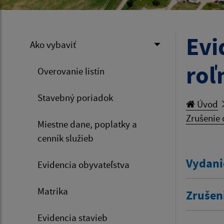
Evi
Ako vybaviť
roľ
Overovanie listín
Stavebný poriadok
Úvod
Zrušenie 
Miestne dane, poplatky a
cenník služieb
Vydani
Evidencia obyvateľstva
Matrika
Zrušen
Evidencia stavieb