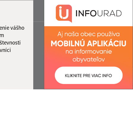
enie vášho
ám
števnosti
vníci
ované:
Správca obsahu: