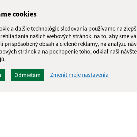
ame cookies
okie a ďalšie technológie sledovania používame na zlepš
 prehliadania našich webových stránok, na to, aby sme v
li prispôsobený obsah a cielené reklamy, na analýzu náv
bových stránok a na pochopenie toho, odkiaľ naši návšte
jú.
Zmeniť moje nastavenia
m
Odmietam
Rýchle odkazy:
Aktualiz