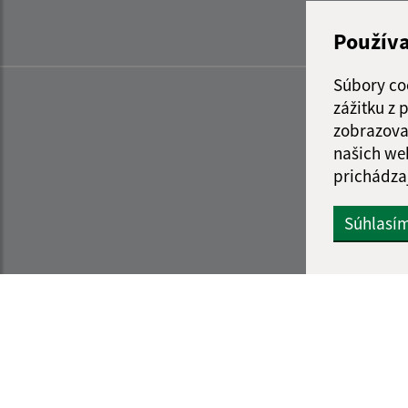
Použív
Súbory co
zážitku z
zobrazova
našich we
prichádza
Súhlasí
Informácie o stránke:
Navigácia: