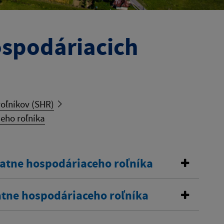
ospodáriacich
oľníkov (SHR)
eho roľníka
tatne hospodáriaceho roľníka
atne hospodáriaceho roľníka